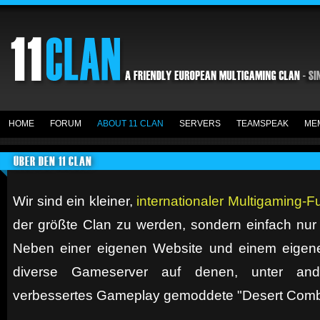
HOME
FORUM
ABOUT 11 CLAN
SERVERS
TEAMSPEAK
ME
ÜBER DEN 11 CLAN
Wir sind ein kleiner,
internationaler Multigaming-F
der größte Clan zu werden, sondern einfach nu
Neben einer eigenen Website und einem eigen
diverse Gameserver auf denen, unter ande
verbessertes Gameplay gemoddete "Desert Comba