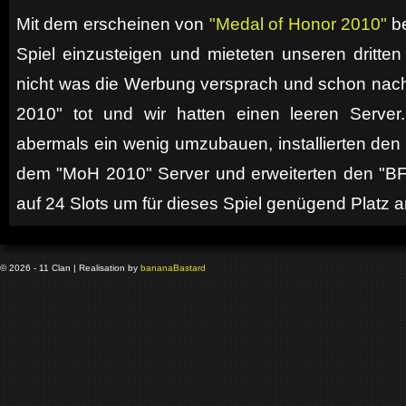
Mit dem erscheinen von
"Medal of Honor 2010"
be
Spiel einzusteigen und mieteten unseren dritten 
nicht was die Werbung versprach und schon na
2010" tot und wir hatten einen leeren Server
abermals ein wenig umzubauen, installierten d
dem "MoH 2010" Server und erweiterten den "B
auf 24 Slots um für dieses Spiel genügend Platz 
© 2026 - 11 Clan | Realisation by
banana
Bastard