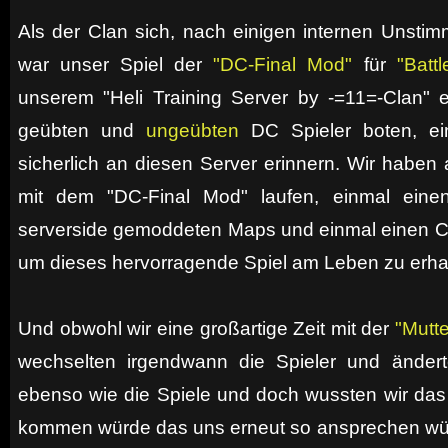
Als der Clan sich, nach einigen internen Unstim
war unser Spiel der
"DC-Final Mod"
für
"Battl
unserem "Heli Training Server by -=11=-Clan" e
geübten und
ungeübten
DC Spieler boten, ei
sicherlich an diesen Server erinnern. Wir haben
mit dem "DC-Final Mod" laufen, einmal eine
serverside gemoddeten Maps und einmal einen Con
um dieses hervorragende Spiel am Leben zu erha
Und obwohl wir eine großartige Zeit mit der
"Mutte
wechselten irgendwann die Spieler und änderte
ebenso wie die Spiele und doch wussten wir das 
kommen würde das uns erneut so ansprechen würd