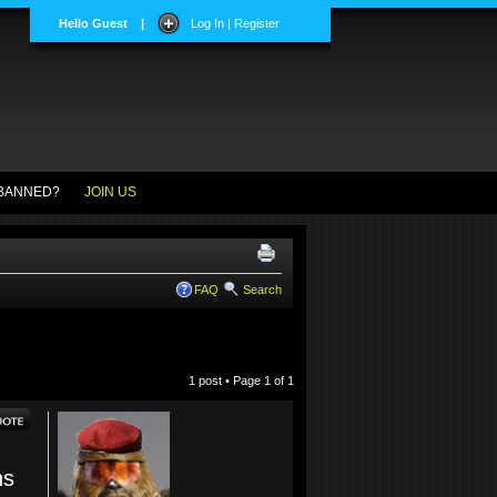
Hello Guest
|
Log In | Register
BANNED?
JOIN US
FAQ
Search
1 post • Page
1
of
1
ns