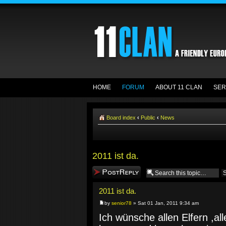
HOME
FORUM
ABOUT 11 CLAN
SER
Board index
‹
Public
‹
News
2011 ist da.
Post a reply
2011 ist da.
by
senior78
» Sat 01 Jan, 2011 9:34 am
Ich wünsche allen Elfern ,a