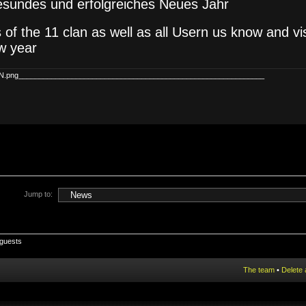
sundes und erfolgreiches Neues Jahr
nds of the 11 clan as well as all Usern us know and vis
w year
CON.png____________________________________________________________
Jump to:
 guests
The team
•
Delete 