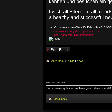
kennen und besuchen ein ge
I wish all Elfern, to all frie
a healthy and successful ne
http://g.bf4stats.com/wWAK3BbI/xbox/FAKExBA
....Lebe so als wäre jeder Tag Dein letzter....
....Eines Tages wirst Du recht haben....
Post a reply
Board index
‹
Public
‹
News
WHO IS ONLINE
Users browsing this forum: No registered users and 0
Board index