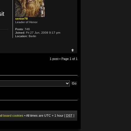
it
senior78
Leader of Honor
Posts:
746
Joined:
Fri 27 Jun, 2008 9:17 pm
Location:
Berlin
1 post • Page
1
of
1
all board cookies
• All times are UTC + 1 hour [
DST
]