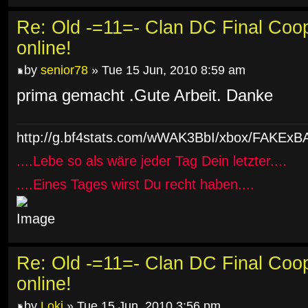
Re: Old -=11=- Clan DC Final Coo
online!
by
senior78
» Tue 15 Jun, 2010 8:59 am
prima gemacht .Gute Arbeit. Danke
http://g.bf4stats.com/wWAK3BbI/xbox/FAK
....Lebe so als wäre jeder Tag Dein letzter....
....Eines Tages wirst Du recht haben....
Re: Old -=11=- Clan DC Final Coo
online!
by
Loki
» Tue 15 Jun, 2010 3:56 pm