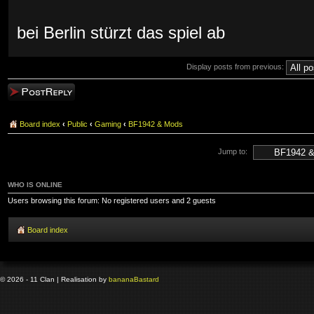
bei Berlin stürzt das spiel ab
Display posts from previous:
Post a reply
Board index
‹
Public
‹
Gaming
‹
BF1942 & Mods
Jump to:
WHO IS ONLINE
Users browsing this forum: No registered users and 2 guests
Board index
© 2026 - 11 Clan | Realisation by
banana
Bastard