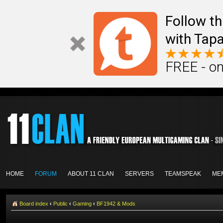
Follow th
with Tapa
FREE - on
HOME
FORUM
ABOUT 11 CLAN
SERVERS
TEAMSPEAK
ME
Board index
‹
Public
‹
Gaming
‹
BF1942 & Mods