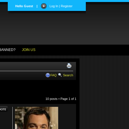
Hello Guest
|
Log In | Register
BANNED?
JOIN US
FAQ
Search
10 posts • Page
1
of
1