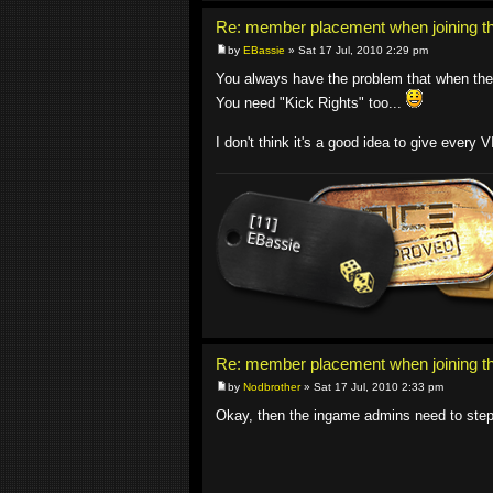
Re: member placement when joining th
by
EBassie
» Sat 17 Jul, 2010 2:29 pm
You always have the problem that when the 
You need "Kick Rights" too...
I don't think it's a good idea to give every V
Re: member placement when joining th
by
Nodbrother
» Sat 17 Jul, 2010 2:33 pm
Okay, then the ingame admins need to step