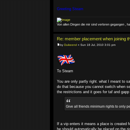
Greeting Steam
Von allen Dingen die mir sind verloren gegangen ,
Re: member placement when joining th
by
Duikeend
» Sun 18 Jul, 2010 3:01 pm
To Steam
You are only partly right. what I meant to 
do that because you cannot switch when serve
the restrictions and it goes for taf and gap
Give all friends minimum rights to only
If a vip enters it means a place is created
he should automatically be placed on the ri