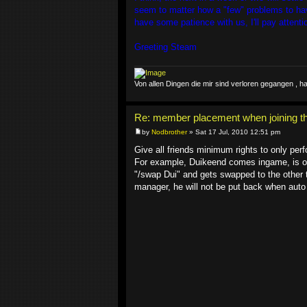
seem to matter how a "few" problems to have
have some patience with us, I'll pay attenti
Greeting Steam
Von allen Dingen die mir sind verloren gegangen ,
Re: member placement when joining th
by
Nodbrother
» Sat 17 Jul, 2010 12:51 pm
Give all friends minimum rights to only pe
For example, Duikeend comes ingame, is o
"/swap Dui" and gets swapped to the other 
manager, he will not be put back when auto