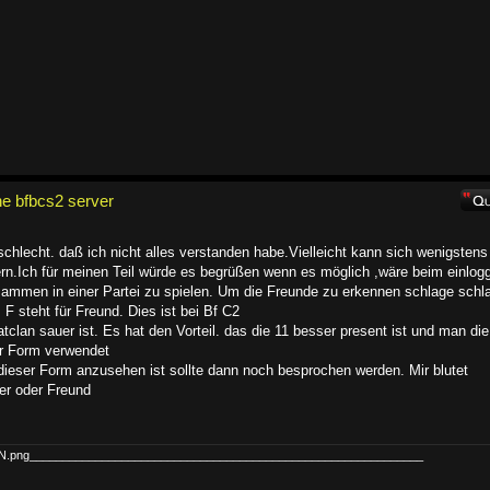
e bfbcs2 server
hlecht. daß ich nicht alles verstanden habe.Vielleicht kann sich wenigstens
ern.Ich für meinen Teil würde es begrüßen wenn es möglich ,wäre beim einlog
usammen in einer Partei zu spielen. Um die Freunde zu erkennen schlage schl
 F steht für Freund. Dies ist bei Bf C2
clan sauer ist. Es hat den Vorteil. das die 11 besser present ist und man die
er Form verwendet
dieser Form anzusehen ist sollte dann noch besprochen werden. Mir blutet
er oder Freund
CON.png____________________________________________________________