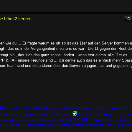
e bfbcs2 server
en wie du ... Er fragte warum es oft so ist das 11er auf den Server kommen 
gt , das es in der Vergangenheit meistens so war : Die 11 gegen den Rest de
ugt bin , das sich das ganz schnell ändert , wenn erst einmal alle 11er es
APP & TAF unsere Freunde sind ... Ich denke auch das es einfach mehr Spas
n Team sind und die anderen über den Server zu jagen , als und gegenseiti
orn as you ... He asked why it is so often the 11er come to the server and g
he past: the 11 against the rest of the world
And I am also firmly convinced 
have internalized it, the the guys from GAPP & TAF are our friends ... I also 
nd friends on the same team and the other to hunt through the server, and eac