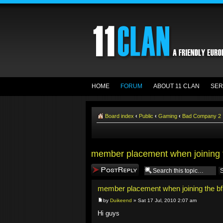
HOME
FORUM
ABOUT 11 CLAN
SER
Board index
‹
Public
‹
Gaming
‹
Bad Company 2
member placement when joining 
Post a reply
member placement when joining the bf
by
Duikeend
» Sat 17 Jul, 2010 2:07 am
Hi guys