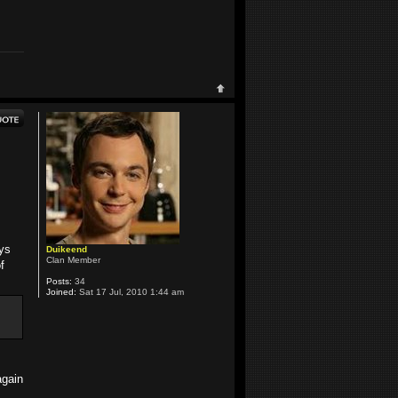
ays
Duikeend
Clan Member
f
Posts:
34
Joined:
Sat 17 Jul, 2010 1:44 am
again