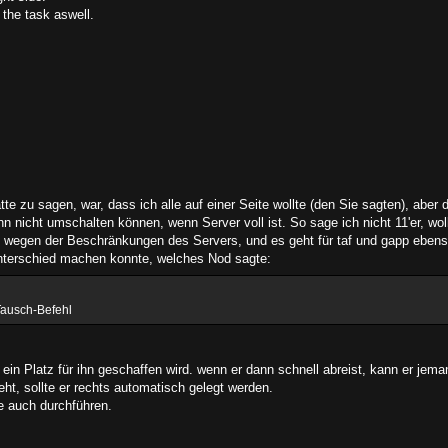
the task aswell.
atte zu sagen, war, dass ich alle auf einer Seite wollte (den Sie sagten), aber 
 nicht umschalten können, wenn Server voll ist. So sage ich nicht 11'er, wol
ht wegen der Beschränkungen des Servers, und es geht für taf und gapp ebens
Unterschied machen konnte, welches Nod sagte:
Tausch-Befehl
ein Platz für ihn geschaffen wird. wenn er dann schnell abreist, kann er jem
ht, sollte er rechts automatisch gelegt werden.
e auch durchführen.