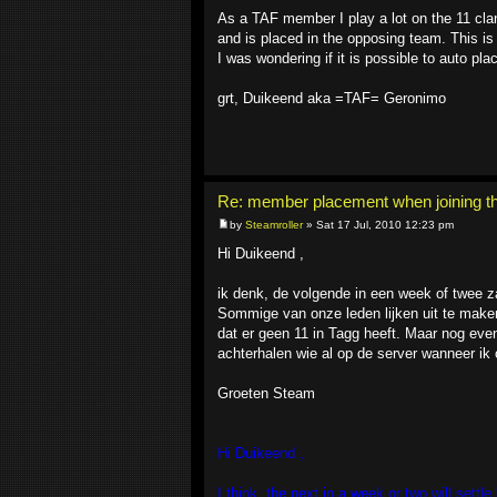
As a TAF member I play a lot on the 11 cla
and is placed in the opposing team. This is 
I was wondering if it is possible to auto p
grt, Duikeend aka =TAF= Geronimo
Re: member placement when joining th
by
Steamroller
» Sat 17 Jul, 2010 12:23 pm
Hi Duikeend ,
ik denk, de volgende in een week of twee za
Sommige van onze leden lijken uit te maken
dat er geen 11 in Tagg heeft. Maar nog ev
achterhalen wie al op de server wanneer ik o
Groeten Steam
Hi Duikeend ,
I think, the next in a week or two will sett