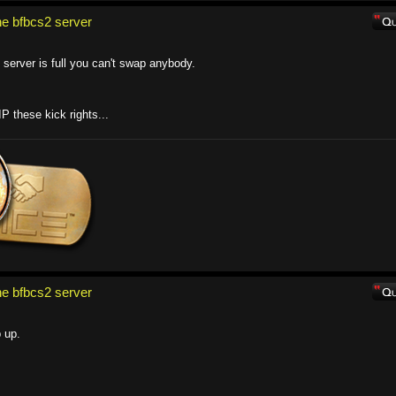
e bfbcs2 server
server is full you can't swap anybody.
IP these kick rights...
e bfbcs2 server
 up.