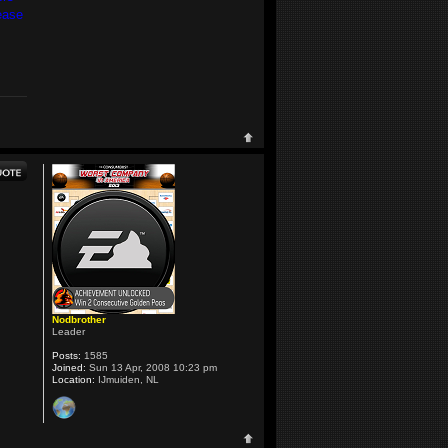
ease
Nodbrother
Leader
Posts:
1585
Joined:
Sun 13 Apr, 2008 10:23 pm
Location:
IJmuiden, NL