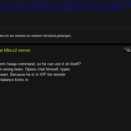
 it, no longer automatically fire on everything that has no 11 in Tagg. But pl
on to any case now often out who is already on the server when I'm online ...
 habe ich am meisten an meinem Verstand gehangen .
e bfbcs2 server
rform /swap command, so he can use it on itself?
n wrong team. Opens chat himself, types
team. Because he is in VIP list remote
 balance kicks in.