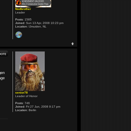
Nodbrother
Leader
Posts:
1585
Joined:
Sun 13 Apr, 2008 10:23 pm
Location:
IJmuiden, NL
gen
age
senior78
Leader of Honor
Posts:
746
Joined:
Fri 27 Jun, 2008 9:17 pm
Location:
Berlin