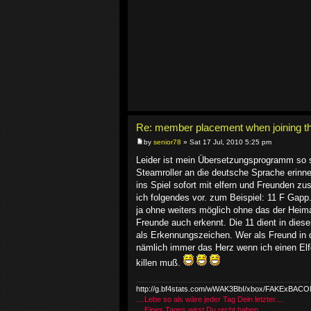
Re: member placement when joining th
by
senior78
» Sat 17 Jul, 2010 5:25 pm
Leider ist mein Übersetzungsprogramm so sc
Steamroller an die deutsche Sprache erinn
ins Spiel sofort mit elfern und Freunden z
ich folgendes vor. zum Beispiel: 11 F Gapp.
ja ohne weiters möglich ohne das der Heimat
Freunde auch erkennt. Die 11 dient in dies
als Erkennungszeichen. Wer als Freund in 
nämlich immer das Herz wenn ich einen Elf
killen muß.
http://g.bf4stats.com/wWAK3BbI/xbox/FAKExBA
....Lebe so als wäre jeder Tag Dein letzter....
....Eines Tages wirst Du recht haben....