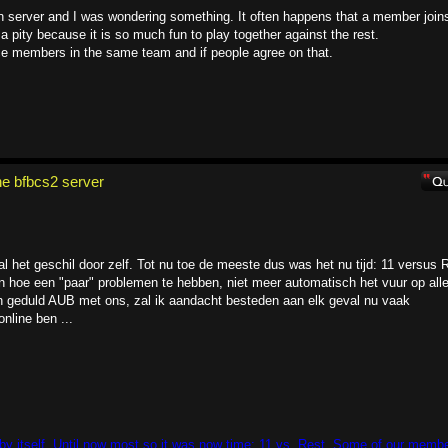
n server and I was wondering something. It often happens that a member join
a pity because it is so much fun to play together against the rest.
lace members in the same team and if people agree on that.
e bfbcs2 server
l het geschil door zelf. Tot nu toe de meeste dus was het nu tijd: 11 versus 
 hoe een "paar" problemen te hebben, niet meer automatisch het vuur op all
en geduld AUB met ons, zal ik aandacht besteden aan elk geval nu vaak
nline ben ...
le by itself. Until now most so it was now time: 11 vs. Rest. Some of our memb