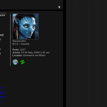
und
r
Steamroller
M.I.A. / Inactive
s
Posts:
1137
Joined:
Fri 30 May, 2008 1:32 am
g
Location:
Emmerich am Rhein
o to
that
think
h