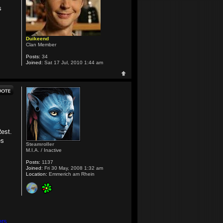
s
Duikeend
Clan Member
Posts:
34
Joined:
Sat 17 Jul, 2010 1:44 am
Rest.
es
Steamroller
M.I.A. / Inactive
Posts:
1137
Joined:
Fri 30 May, 2008 1:32 am
Location:
Emmerich am Rhein
ers