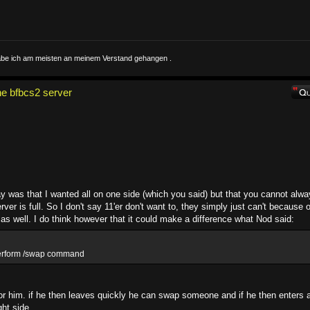
 habe ich am meisten an meinem Verstand gehangen .
e bfbcs2 server
say was that I wanted all on one side (which you said) but that you cannot alw
r is full. So I don't say 11'er don't want to, they simply just can't because o
p as well. I do think however that it could make a difference what Nod said:
 perform /swap command
 for him. if he then leaves quickly he can swap someone and if he then enters 
ght side.