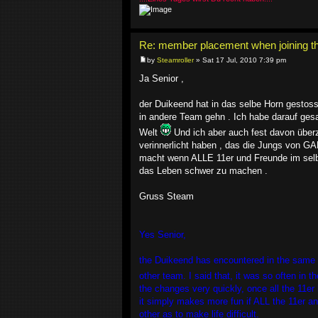
Re: member placement when joining th
by
Steamroller
» Sat 17 Jul, 2010 7:39 pm
Ja Senior ,
der Duikeend hat in das selbe Horn gestoss
in andere Team gehn . Ich habe darauf gesa
Welt
Und ich aber auch fest davon überze
verinnerlicht haben , das die Jungs von G
macht wenn ALLE 11er und Freunde im selbe
das Leben schwer zu machen .
Gruss Steam
Yes Senior,
the Duikeend has encountered in the same h
other team. I said that, it was so often in t
the changes very quickly, once all the 11er 
it simply makes more fun if ALL the 11er a
other as to make life difficult.